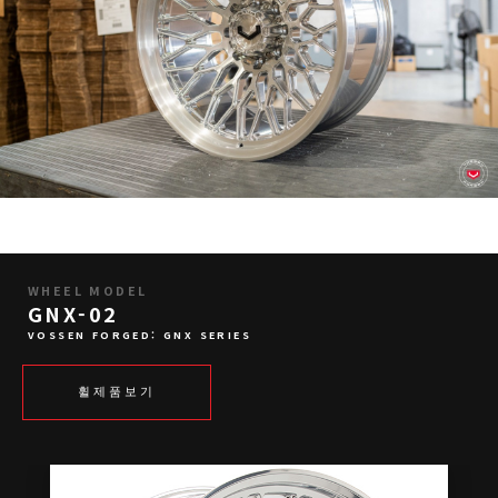
WHEEL MODEL
GNX-02
VOSSEN FORGED: GNX SERIES
휠제품보기