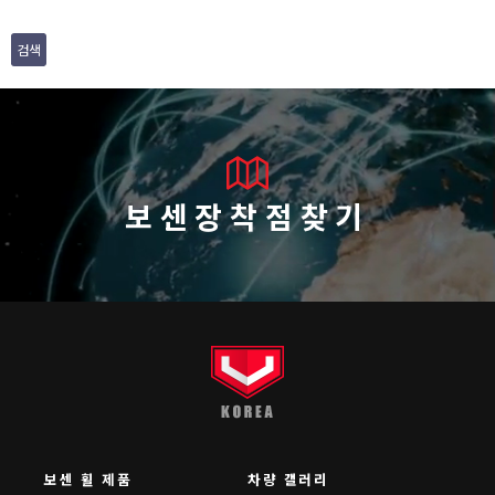
검색
보센장착점찾기
보센 휠 제품
차량 갤러리