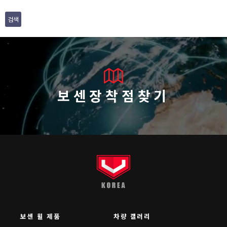
검색
보센장착점찾기
보센 휠 제품
차량 갤러리