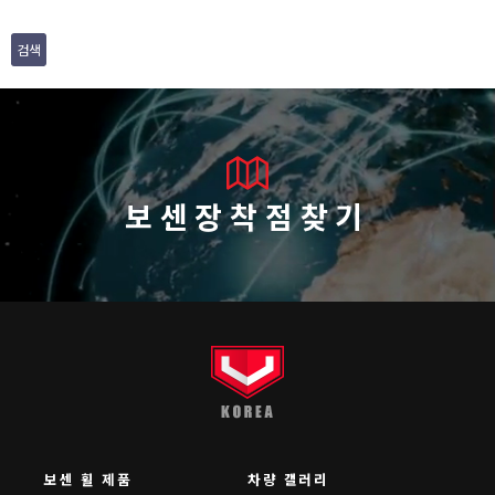
검색
보센장착점찾기
보센 휠 제품
차량 갤러리