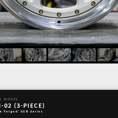
L MODEL
-02 (3-PIECE)
n Forged: GEN Series