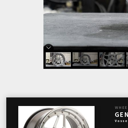
WHEE
GEN
Vosse