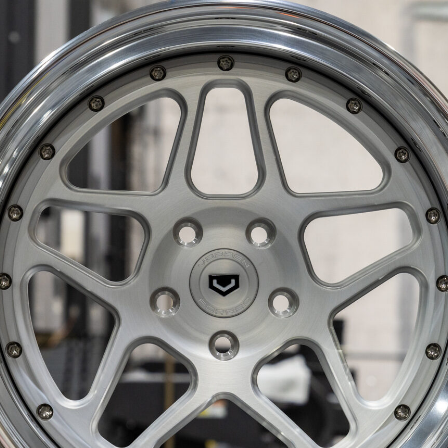
인지로버
아우디 Q8
컬레이드
테슬라 사이버트럭