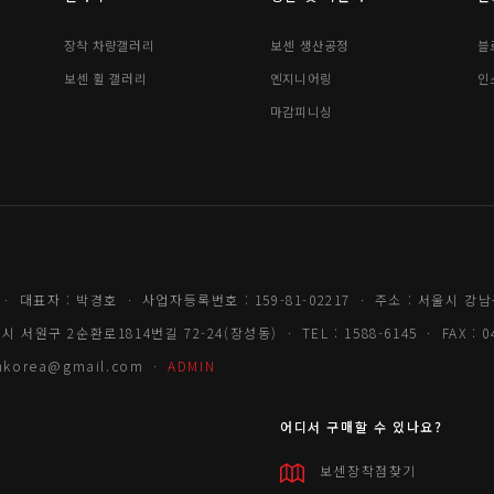
장착 차량갤러리
보센 생산공정
블
보센 휠 갤러리
엔지니어링
인
마감피니싱
ㆍ 대표자 : 박경호 ㆍ 사업자등록번호 : 159-81-02217 ㆍ 주소 : 서울시 강남
서원구 2순환로1814번길 72-24(장성동) ㆍ TEL : 1588-6145 ㆍ FAX : 04
senkorea@gmail.com ㆍ
ADMIN
어디서 구매할 수 있나요?
보센장착점찾기