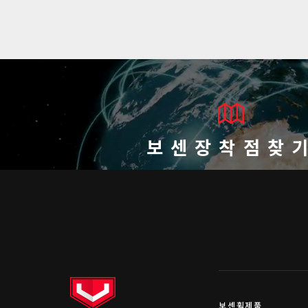
보센장착점찾
보센휠제품