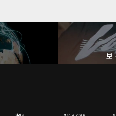
기
보
갤러리
생산 및 기술력
블