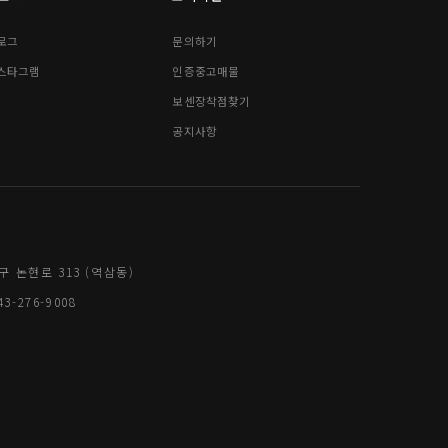
로그
문의하기
스타그램
인증중고매물
보센장착점찾기
공지사항
구 논현로 313 (역삼동)
3-276-9008