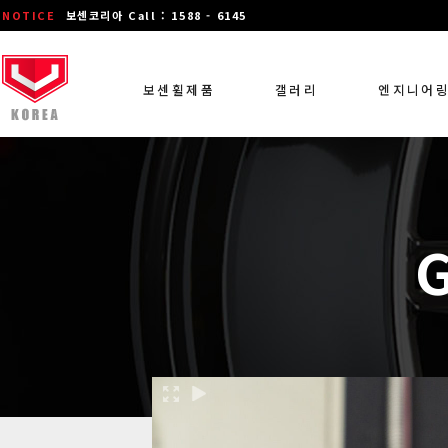
NOTICE
보센코리아 Call : 1588 - 6145
보센휠제품
갤러리
엔지니어
G
장착 차량 갤러리