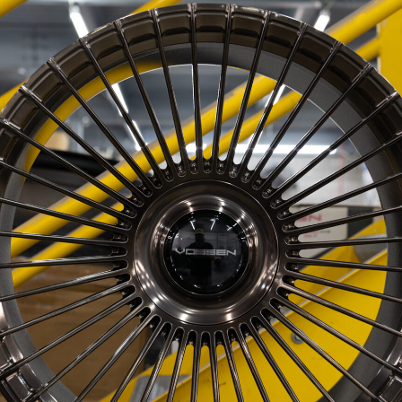
인지로버
아우디 Q8
컬레이드
테슬라 사이버트럭