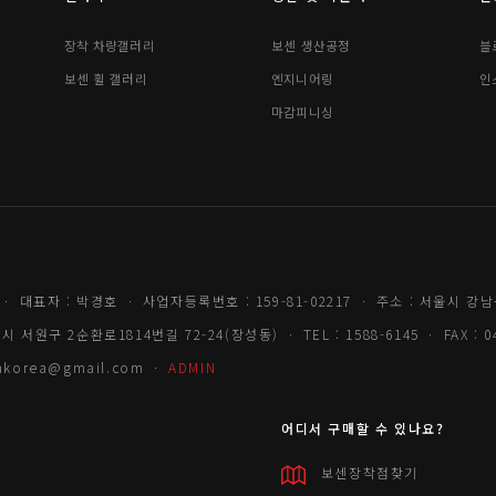
장착 차량갤러리
보센 생산공정
블
보센 휠 갤러리
엔지니어링
인
마감피니싱
ㆍ 대표자 : 박경호 ㆍ 사업자등록번호 : 159-81-02217 ㆍ 주소 : 서울시 강남
서원구 2순환로1814번길 72-24(장성동) ㆍ TEL : 1588-6145 ㆍ FAX : 04
senkorea@gmail.com ㆍ
ADMIN
어디서 구매할 수 있나요?
보센장착점찾기