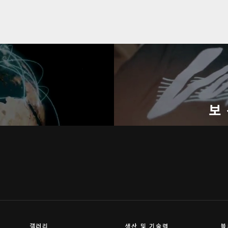
기
보
갤러리
생산 및 기술력
블