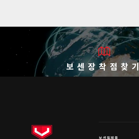
보센장착점찾
보센휠제품