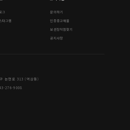
로그
문의하기
스타그램
인증중고매물
보센장착점찾기
공지사항
구 논현로 313 (역삼동)
3-276-9008