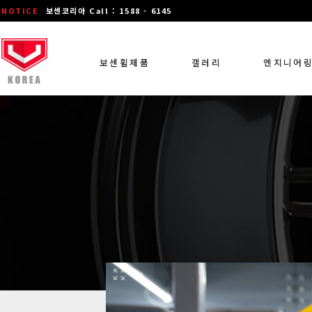
NOTICE
보센코리아 Call : 1588 - 6145
보센휠제품
갤러리
엔지니어
장착 차량 갤러리