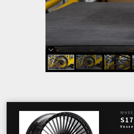
WHEE
S17
Vosse