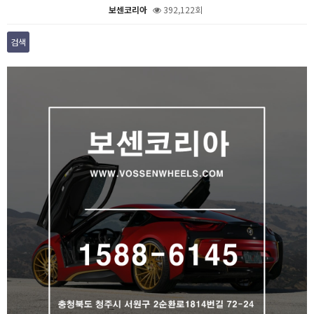
보센코리아
392,122회
검색
본문