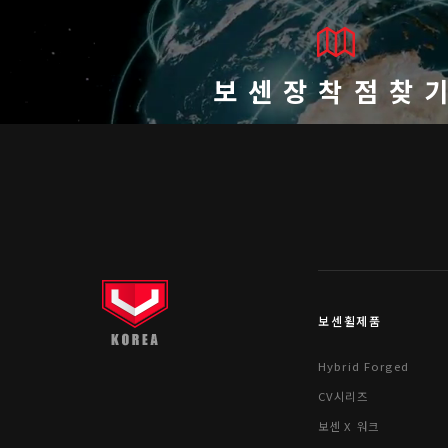
보센장착점찾
보센휠제품
Hybrid Forged
CV시리즈
보센 X 워크