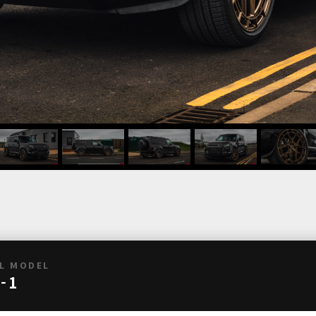
L MODEL
-1