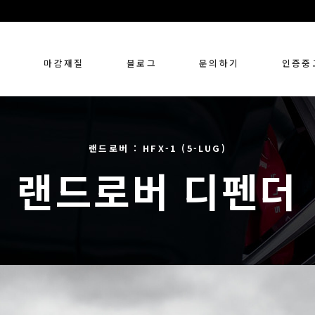
링
마감재질
블로그
문의하기
인증중
랜드로버 : HFX-1 (5-LUG)
랜드로버 디펜더