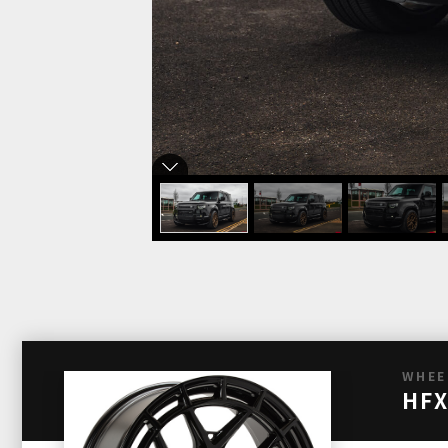
WHEE
HFX