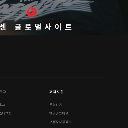
센 글로벌사이트
로그
고객지원
로그
문의하기
스타그램
인증중고매물
보센장착점찾기