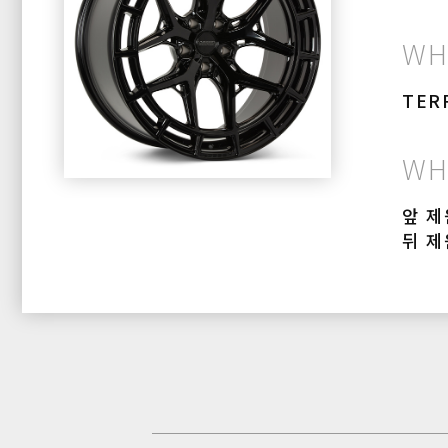
WH
TER
WH
앞 제원
뒤 제원