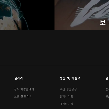
기
보
갤러리
생산 및 기술력
블
장착 차량갤러리
보센 생산공정
블
보센 휠 갤러리
엔지니어링
인
마감피니싱