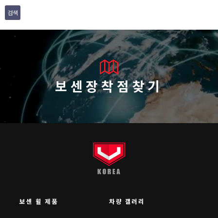
검색
보센장착점찾기
보센 휠 제품
차량 갤러리