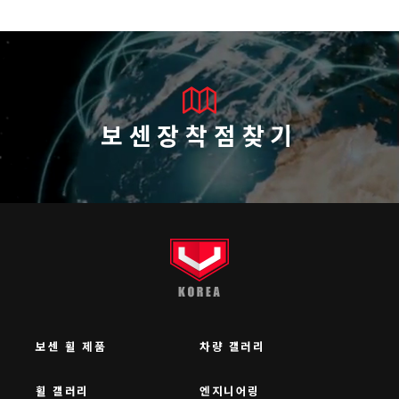
보센장착점찾기
보센 휠 제품
차량 갤러리
휠 갤러리
엔지니어링