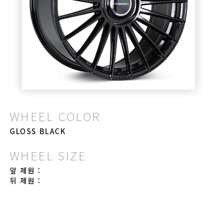
WHEEL COLOR
GLOSS BLACK
WHEEL SIZE
앞 제원 :
뒤 제원 :